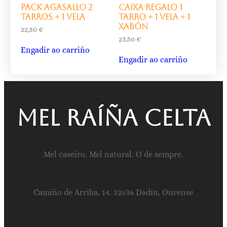
Pack agasallo 2
Caixa regalo 1
tarros + 1 vela
tarro + 1 vela + 1
xabón
22,50
€
23,50
€
Engadir ao carriño
Engadir ao carriño
Mel raíña celta
Mel caseiro. Mel natural. O de sempre.
Camiño de Arriba, 14, 32536 Dadín, Ourense