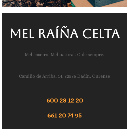
Mel raíña celta
Mel caseiro. Mel natural. O de sempre.
Camiño de Arriba, 14, 32536 Dadín, Ourense
600 28 12 20
661 20 74 95