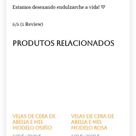
Estamos desexando endulzarche a vida! 💛
5/5
(1 Review)
Produtos relacionados
Velas de cera de
Velas de cera de
abella e mel
abella e mel
modelo osiño
modelo rosa
4,00
€
-
20,00
€
4,00
€
-
20,00
€