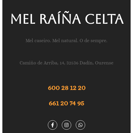
Mel raíña celta
Mel caseiro. Mel natural. O de sempre.
Camiño de Arriba, 14, 32536 Dadín, Ourense
600 28 12 20
661 20 74 95