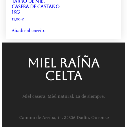
Tarro de miel
casera de castaño
1kg
11,00
€
Añadir al carrito
Miel raíña
celta
Miel casera. Miel natural. La de siempre.
Camiño de Arriba, 14, 32536 Dadín, Ourense