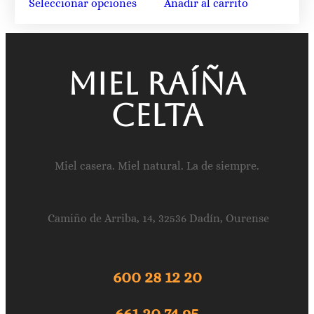
Seleccionar opciones
Añadir al carrito
Miel raíña
celta
Miel casera. Miel natural. La de siempre.
Camiño de Arriba, 14, 32536 Dadín, Ourense
600 28 12 20
661 20 74 95